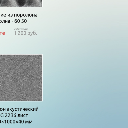
ие из поролона
олна - 60 50
те
1 200 руб.
он акустический
G 2236 лист
0×1000×40 мм