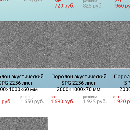
720 руб.
825 руб.
960 р
лон акустический
Поролон акустический
Порол
SPG 2236 лист
SPG 2236 лист
SP
00×1000×60 мм
2000×1000×70 мм
200
 руб.
1 650 руб.
1 680 руб.
1 925 руб.
1 920 р