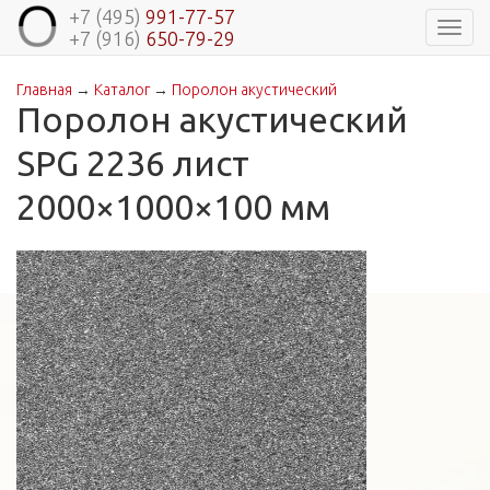
+7 (495)
991-77-57
Навиг
+7 (916)
650-79-29
Главная
→
Каталог
→
Поролон акустический
Вы здесь
Поролон акустический
SPG 2236 лист
2000×1000×100 мм