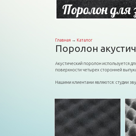
Поролон для 
Главная
→
Каталог
Вы здесь
Поролон акусти
Акустический поролон используется д
поверхности четырех сторонней выпукл
Нашими клиентами являются: студии зву