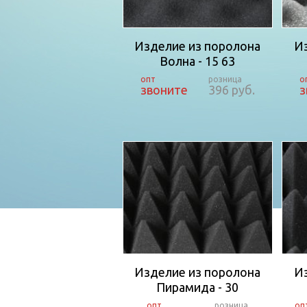
Изделие из поролона
И
Волна - 15 63
звоните
396 руб.
з
Изделие из поролона
И
Пирамида - 30