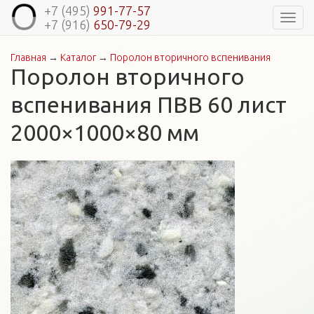
+7 (495)
991-77-57
Навиг
+7 (916)
650-79-29
Главная
→
Каталог
→
Поролон вторичного вспенивания
Вы здесь
Поролон вторичного
вспенивания ПВВ 60 лист
2000×1000×80 мм