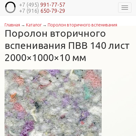
+7 (495)
991-77-57
Навиг
+7 (916)
650-79-29
Главная
→
Каталог
→
Поролон вторичного вспенивания
Вы здесь
Поролон вторичного
вспенивания ПВВ 140 лист
2000×1000×10 мм