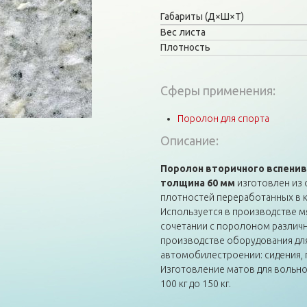
Габариты (Д×Ш×Т)
Вес листа
Плотность
Сферы применения:
Поролон для спорта
Описание:
Поролон вторичного вспенива
толщина 60 мм
изготовлен из
плотностей переработанных в 
Используется в производстве мя
сочетании с поролоном различн
производстве оборудования для
автомобилестроении: сидения, 
Изготовление матов для вольно
100 кг до 150 кг.