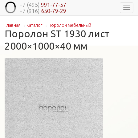
+7 (495)
991-77-57
Навиг
+7 (916)
650-79-29
Главная
→
Каталог
→
Поролон мебельный
Вы здесь
Поролон ST 1930 лист
2000×1000×40 мм