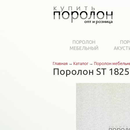
ПОРОЛОН
ПОР
МЕБЕЛЬНЫЙ
АКУСТ
Главная
→
Каталог
→
Поролон мебельн
Вы здесь
Поролон ST 1825