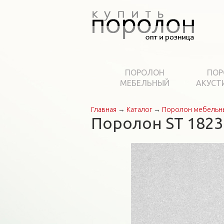
ПОРОЛОН
ПОР
МЕБЕЛЬНЫЙ
АКУСТ
Главная
→
Каталог
→
Поролон мебельн
Вы здесь
Поролон ST 1823