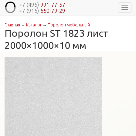
+7 (495)
991-77-57
Навиг
+7 (916)
650-79-29
Главная
→
Каталог
→
Поролон мебельный
Вы здесь
Поролон ST 1823 лист
2000×1000×10 мм