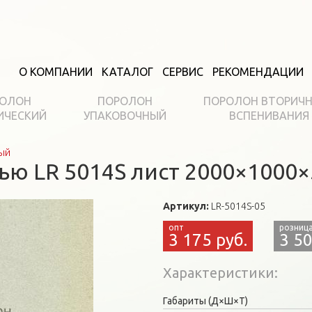
О КОМПАНИИ
КАТАЛОГ
СЕРВИС
РЕКОМЕНДАЦИИ
ОЛОН
ПОРОЛОН
ПОРОЛОН ВТОРИЧ
ИЧЕСКИЙ
УПАКОВОЧНЫЙ
ВСПЕНИВАНИЯ
ый
ью LR 5014S лист 2000×1000
Артикул:
LR-5014S-05
3 175 руб.
3 50
Характеристики
Габариты (Д×Ш×Т)