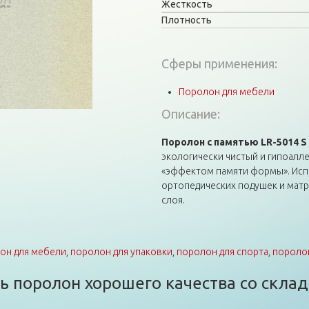
Жесткость
Плотность
Сферы применения:
Поролон для мебели
Описание:
Поролон с памятью LR-5014 S
экологически чистый и гипоалл
«эффектом памяти формы». Исп
ортопедических подушек и матр
слоя.
он для мебели
,
поролон для упаковки
,
поролон для спорта
,
поролон
 поролон хорошего качества со склад