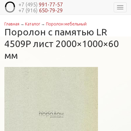
+7 (495)
991-77-57
Навиг
+7 (916)
650-79-29
Главная
→
Каталог
→
Поролон мебельный
Вы здесь
Поролон с памятью LR
4509P лист 2000×1000×60
мм