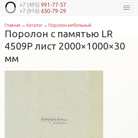
+7 (495)
991-77-57
Навиг
+7 (916)
650-79-29
Главная
→
Каталог
→
Поролон мебельный
Вы здесь
Поролон с памятью LR
4509P лист 2000×1000×30
мм