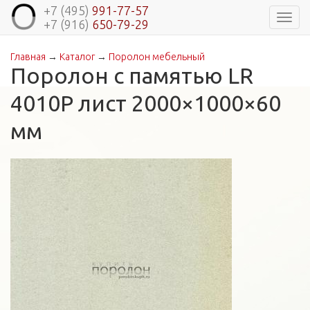
+7 (495)
991-77-57
Навиг
+7 (916)
650-79-29
Главная
→
Каталог
→
Поролон мебельный
Вы здесь
Поролон с памятью LR
4010P лист 2000×1000×60
мм