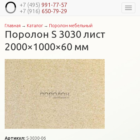
+7 (495)
991-77-57
Навиг
+7 (916)
650-79-29
Главная
→
Каталог
→
Поролон мебельный
Вы здесь
Поролон S 3030 лист
2000×1000×60 мм
Артикул:
S-3030-06