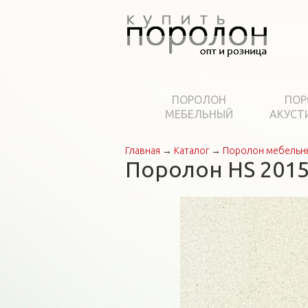
ПОРОЛОН
ПОР
МЕБЕЛЬНЫЙ
АКУСТ
Главная
→
Каталог
→
Поролон мебельн
Вы здесь
Поролон HS 2015