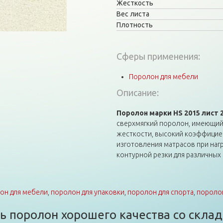
Жесткость
Вес листа
Плотность
Сферы применения:
Поролон для мебели
Описание:
Поролон марки HS 2015 лист 
cверхмягкий поролон, имеющий 
жесткости, высокий коэффициен
изготовления матрасов при нагр
контурной резки для различных
он для мебели
,
поролон для упаковки
,
поролон для спорта
,
поролон
 поролон хорошего качества со склад