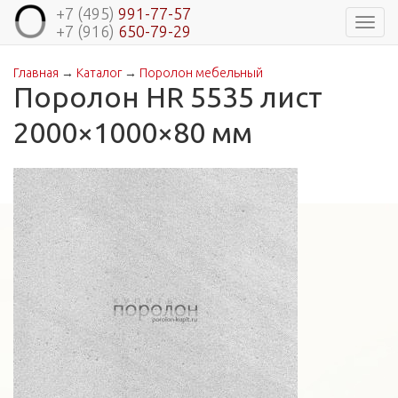
+7 (495)
991-77-57
Навиг
+7 (916)
650-79-29
Главная
→
Каталог
→
Поролон мебельный
Вы здесь
Поролон HR 5535 лист
2000×1000×80 мм