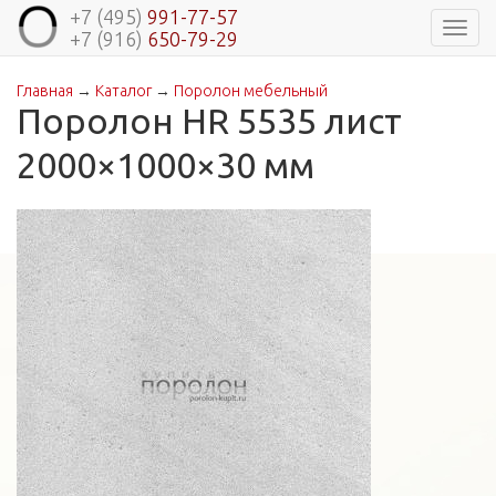
+7 (495)
991-77-57
Навиг
+7 (916)
650-79-29
Главная
→
Каталог
→
Поролон мебельный
Вы здесь
Поролон HR 5535 лист
2000×1000×30 мм