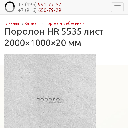
+7 (495)
991-77-57
Навиг
+7 (916)
650-79-29
Главная
→
Каталог
→
Поролон мебельный
Вы здесь
Поролон HR 5535 лист
2000×1000×20 мм