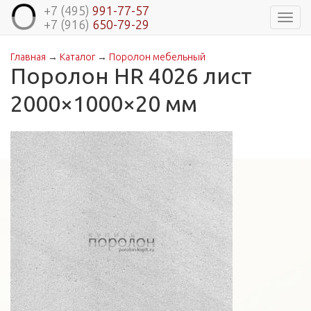
+7 (495)
991-77-57
Навиг
+7 (916)
650-79-29
Главная
→
Каталог
→
Поролон мебельный
Вы здесь
Поролон HR 4026 лист
2000×1000×20 мм