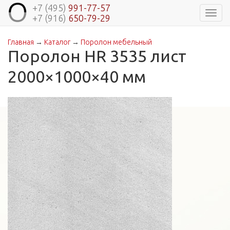
+7 (495)
991-77-57
Навиг
+7 (916)
650-79-29
Главная
→
Каталог
→
Поролон мебельный
Вы здесь
Поролон HR 3535 лист
2000×1000×40 мм