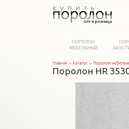
ПОРОЛОН
ПОР
МЕБЕЛЬНЫЙ
АКУСТ
Главная
→
Каталог
→
Поролон мебельн
Вы здесь
Поролон HR 3530