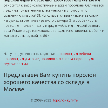
Поролон марки HR 3030 лист 2000×1000 толщина 150 мм
относится к высокоэластичным маркам поролона. Отличается
лучшими показателями эластичности и упругости по
сравнению с маркой ST. Используется при низких и высоких
нагрузках за счет ячеек разного размера. Эта особенность
позволяет применять эту марку в мебели для людей разного
веса. Рекомендуется использовать для изготовления мебели и
матрасов с нагрузкой до 80 кг.
Нашу продукцию используют как:
поролон для мебели
,
поролон для упаковки
,
поролон для спорта
,
поролон для
звукоизоляции
.
Предлагаем Вам купить поролон
хорошего качества со склада в
Москве.
© 2009–2022
Поролон купить