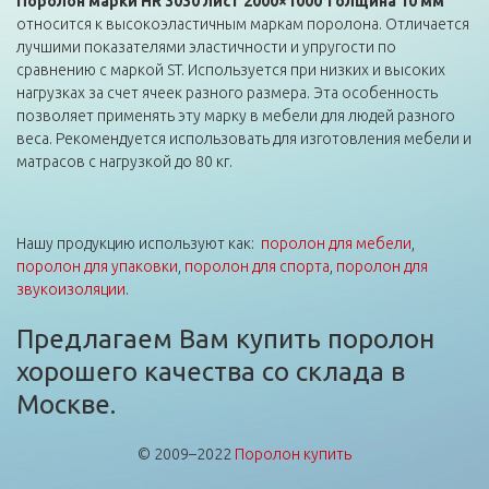
Поролон марки HR 3030 лист 2000×1000 толщина 10 мм
относится к высокоэластичным маркам поролона. Отличается
лучшими показателями эластичности и упругости по
сравнению с маркой ST. Используется при низких и высоких
нагрузках за счет ячеек разного размера. Эта особенность
позволяет применять эту марку в мебели для людей разного
веса. Рекомендуется использовать для изготовления мебели и
матрасов с нагрузкой до 80 кг.
Нашу продукцию используют как:
поролон для мебели
,
поролон для упаковки
,
поролон для спорта
,
поролон для
звукоизоляции
.
Предлагаем Вам купить поролон
хорошего качества со склада в
Москве.
© 2009–2022
Поролон купить