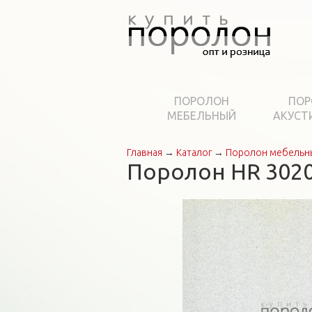
ПОРОЛОН
ПОР
МЕБЕЛЬНЫЙ
АКУСТ
Главная
→
Каталог
→
Поролон мебельн
Вы здесь
Поролон HR 3020