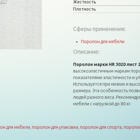
Жесткость
Плотность
Сферы применения:
Поролон для мебели
Описание:
Поролон марки HR 3020 лист 
высокоэластичным маркам поро
показателями эластичности и уп
Используется при низких и высок
размера. Эта особенность позв
людей разного веса. Рекоменду
мебели с нагрузкой до 80 кг.
он для мебели
,
поролон для упаковки
,
поролон для спорта
,
поролон