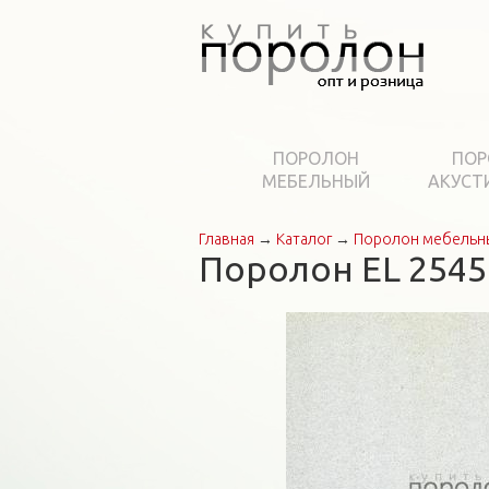
ПОРОЛОН
ПОР
МЕБЕЛЬНЫЙ
АКУСТ
Главная
→
Каталог
→
Поролон мебельн
Вы здесь
Поролон EL 2545