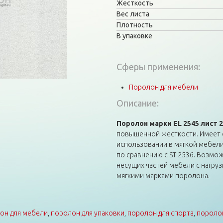
Жесткость
Вес листа
Плотность
В упаковке
Сферы применения:
Поролон для мебели
Описание:
Поролон марки EL 2545 лист 
повышенной жесткости. Имеет с
использовании в мягкой мебел
по сравнению с ST 2536. Возмо
несущих частей мебели с нагрузк
мягкими марками поролона.
он для мебели
,
поролон для упаковки
,
поролон для спорта
,
поролон