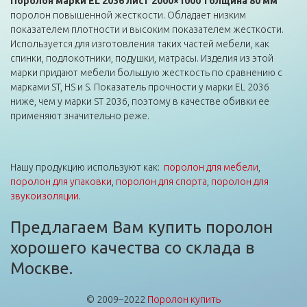
Поролон марки EL 2036 лист 2000×1000 толщина 80 мм
поролон повышенной жесткости. Обладает низким
показателем плотности и высоким показателем жесткости.
Используется для изготовления таких частей мебели, как
спинки, подлокотники, подушки, матрасы. Изделия из этой
марки придают мебели большую жесткость по сравнению с
марками ST, HS и S. Показатель прочности у марки EL 2036
ниже, чем у марки ST 2036, поэтому в качестве обивки ее
применяют значительно реже.
Нашу продукцию используют как:
поролон для мебели
,
поролон для упаковки
,
поролон для спорта
,
поролон для
звукоизоляции
.
Предлагаем Вам купить поролон
хорошего качества со склада в
Москве.
© 2009–2022
Поролон купить