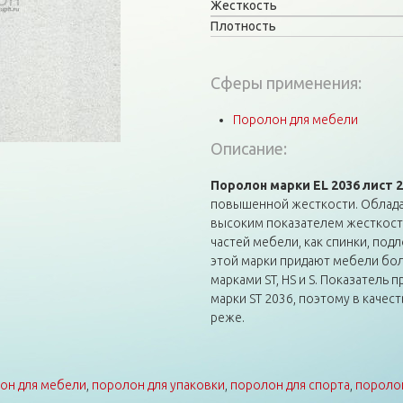
Жесткость
Плотность
Сферы применения:
Поролон для мебели
Описание:
Поролон марки EL 2036 лист 
повышенной жесткости. Облада
высоким показателем жесткости
частей мебели, как спинки, под
этой марки придают мебели бо
марками ST, HS и S. Показатель 
марки ST 2036, поэтому в каче
реже.
он для мебели
,
поролон для упаковки
,
поролон для спорта
,
поролон