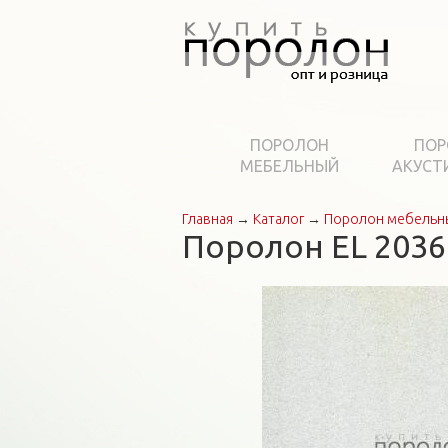
ПОРОЛОН
ПОР
МЕБЕЛЬНЫЙ
АКУСТ
Главная
→
Каталог
→
Поролон мебельн
Вы здесь
Поролон EL 2036