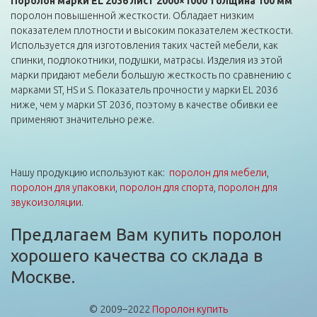
Поролон марки EL 2036 лист 2000×1000 толщина 100 мм
поролон повышенной жесткости. Обладает низким
показателем плотности и высоким показателем жесткости.
Используется для изготовления таких частей мебели, как
спинки, подлокотники, подушки, матрасы. Изделия из этой
марки придают мебели большую жесткость по сравнению с
марками ST, HS и S. Показатель прочности у марки EL 2036
ниже, чем у марки ST 2036, поэтому в качестве обивки ее
применяют значительно реже.
Нашу продукцию используют как:
поролон для мебели
,
поролон для упаковки
,
поролон для спорта
,
поролон для
звукоизоляции
.
Предлагаем Вам купить поролон
хорошего качества со склада в
Москве.
© 2009–2022
Поролон купить